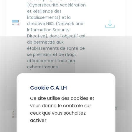
(Cybersécurité Accélération
et Résilience des
Établissements) et la
Image
Image
directive NIS2 (Network and
Information Security
Directive), dont l’objectif est
de permettre aux
établissements de santé de
se prémunir et de réagir
efficacement face aux
cyberattaques.
05 Juin 2025 | PDF
X
Image
Masqu
Ce site utilise des cookies et
Devenez titulaire d'un
Version
vous donne le contrôle sur
marché CAIH
française
Image
ceux que vous souhaitez
Je suis une entreprise et je
Image
activer
souhaite rejoindre CAIH !
Version