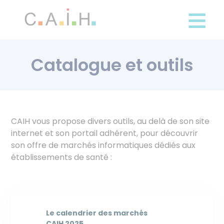
Panneau de gestion des cookies
Aller
au
contenu
principal
Catalogue et outils
CAIH vous propose divers outils, au delà de son site
internet et son portail adhérent, pour découvrir
son offre de marchés informatiques dédiés aux
établissements de santé :
Le calendrier des marchés
CAIH 2025