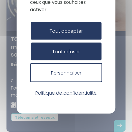
ceux que vous souhaitez
activer
Tout accepter
TOIP : Fourniture, intégration et
maintenance de matériels et
Tout refuser
solutions de téléphonie
Référence :
TOIP
Personnaliser
7
Fourniture, intégration et maintenance de
Politique de confidentialité
matériels et solutions de téléphonie.
05-04-2023 / 04-04-2027
Télécoms et réseaux