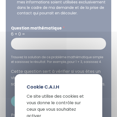
mes informations soient utilisées exclusivement
RGPD
dans le cadre de ma demande et de la prise de
contact qui pourrait en découler.
Question mathématique
6 + 0 =
Trouvez la solution de ce problème mathématique simple
et saisissez le résultat. Par exemple, pour 1 + 3, saisissez 4.
Cette question sert à vérifier si vous êtes un
visiteur humain ou non afin d'éviter les
X
soumissions de pourriel (spam) automatisées.
Masqu
Ce site utilise des cookies et
vous donne le contrôle sur
ceux que vous souhaitez
Pour connaitre et exercer vos droits,
activer