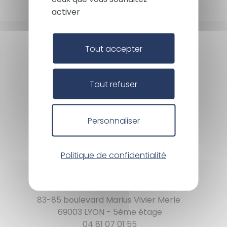
activer
Tout accepter
Tout refuser
Espace presse
L'équipe CAIH
Nos origines / Notre philosophie
Personnaliser
Les membres fondateurs
Les chiffres
La gouvernance
Politique de confidentialité
CAIH recrute
Contact
83-85 boulevard Marius Vivier Merle
69003 LYON - 5ème étage
04 81 07 01 55