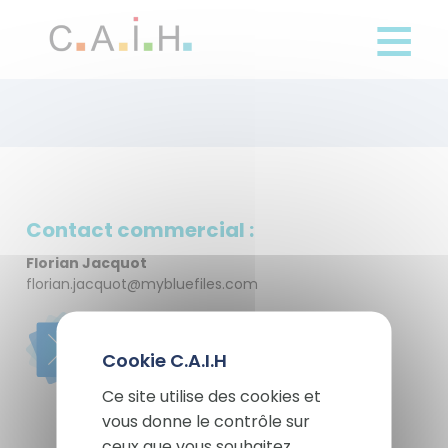
Panneau de gestion des cookies
Aller
au
contenu
principal
Contact commercial :
Florian Jacquot
florian.jacquot@mybluefiles.com
Image
Image
X
Masqu
Ce site utilise des cookies et
vous donne le contrôle sur
ceux que vous souhaitez