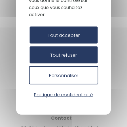
vous donne le contrôle sur
ceux que vous souhaitez
activer
Tout accepter
Tout refuser
Espace presse
L'équipe CAIH
Personnaliser
Nos origines / Notre philosophie
Les membres fondateurs
Politique de confidentialité
Les chiffres
La gouvernance
CAIH recrute
Contact