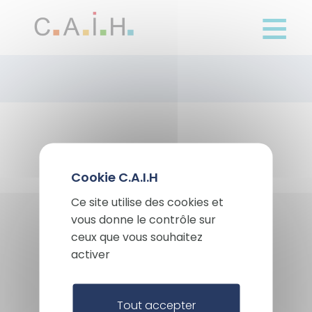
Panneau de gestion des cookies
Aller
au
contenu
principal
X
Masqu
Ce site utilise des cookies et
vous donne le contrôle sur
ceux que vous souhaitez
activer
Espace presse
Tout accepter
L'équipe CAIH