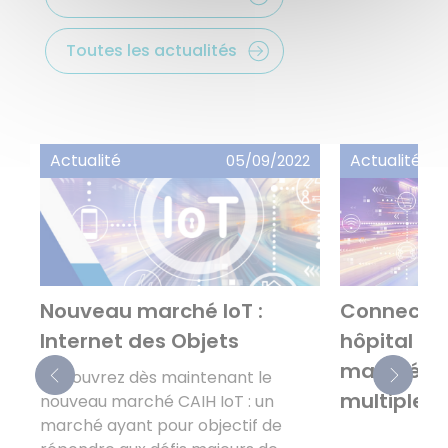
Toutes les actualités
Actualité
Actualité
23
05/09/2022
Nouveau marché IoT :
Connecter 
s
Internet des Objets
hôpital à I
marché CA
Découvrez dès maintenant le
multiples
nouveau marché CAIH IoT : un
IoT
marché ayant pour objectif de