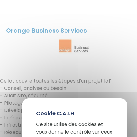
Orange Business Services
Ce lot couvre toutes les étapes d’un projet IoT :
- Conseil, analyse du besoin
- Audit site, sécurité
- Pilotage du projet, méthodologie
X
- Développement
- Intégration
Masq
Ce site utilise des cookies et
- Infrastructure et plateformes IoT
vous donne le contrôle sur ceux
- Réseaux IoT