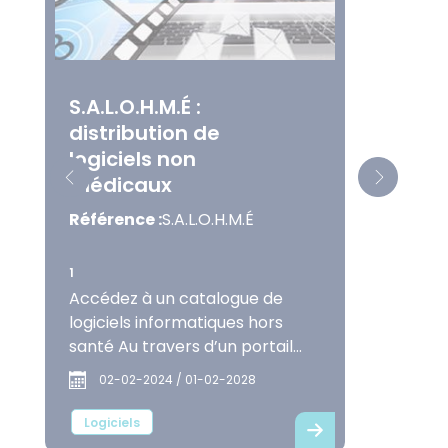
S.A.L.O.H.M.É :
distribution de
logiciels non
médicaux
Référence :
S.A.L.O.H.M.É
1
Accédez à un catalogue de
logiciels informatiques hors
santé Au travers d’un portail
extranet, accédez de manière
02-02-2024 / 01-02-2028
rapide à un catalogue de
logiciels informatiques hors
Logiciels
santé : 225 solutions