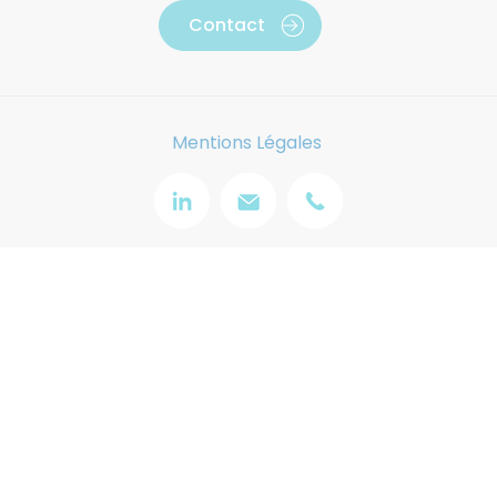
Contact
Mentions Légales
Image
Image
Image