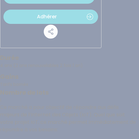
Adhérer
Durée
4 ans (2 ans renouvelables 2 fois 1 an)
Gains
Tarifs bornés
Nombre de lots
1
Ce marché a pour objectif de répondre aux défis
majeurs de l’Internet des Objets (IoT). Quel que soit
votre projet IoT, ce marché permet immédiatement de
répondre à vos besoins: