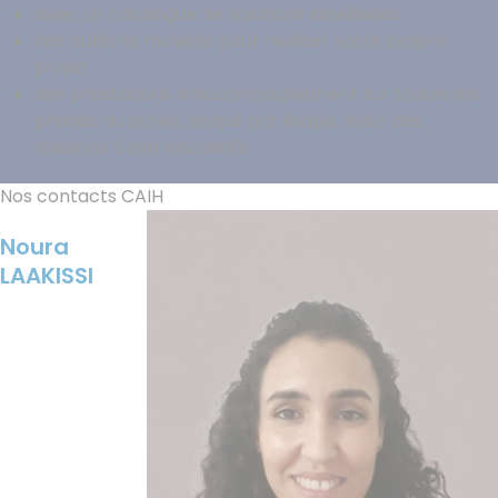
avec un catalogue de solutions labellisées
des outils et moyens pour réaliser votre propre
projet
des prestations d’accompagnement sur toutes les
phases du projet, étape par étape, avec des
missions à prix encadrés.
Nos contacts CAIH
Image
Noura
LAAKISSI