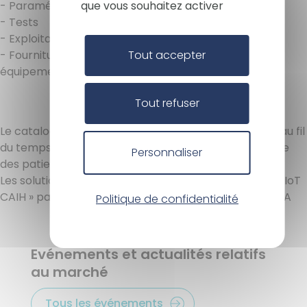
que vous souhaitez activer
- Paramétrage
- Tests
- Exploitation
Tout accepter
- Fourniture et installation et recyclage des
équipements (capteurs)
Tout refuser
Le catalogue de solutions est évolutif et va s’étoffer au fil
du temps : HAD, Smart building, logistique, surveillance
Personnaliser
des patients, ...
Les solutions du catalogue pourront être labélisées « IoT
CAIH » par un acteur majeur de la certification : DEKRA
Politique de confidentialité
Evénements et actualités relatifs
au marché
Tous les événements