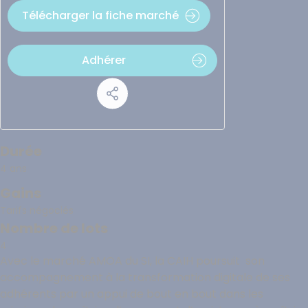
Télécharger la fiche marché
Adhérer
Durée
4 ans
Gains
Tarifs négociés
Nombre de lots
4
Avec le marché AMOA du SI, la CAIH poursuit son
accompagnement à la transformation digitale de ses
adhérents par un appui de bout en bout dans les