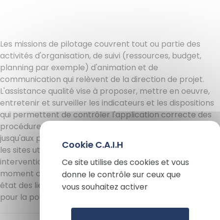
Les missions de pilotage couvrent tout ou partie des
activités d'organisation, de suivi (ressources, budget,
planning par exemple) d'animation et de
communication qui relèvent de la direction de projet.
L'assistance qualité vise à proposer, mettre en oeuvre,
entretenir et surveiller les indicateurs et les dispositions
qui permettent de contrôler l'application correcte des
procédures de gestion du projet, de son lancement
X
jusqu'aux phases de maintenance et d'exploitation sur
les sites utilisateurs. Une prestation d'audit est une
Ma
intervention limitée dans le temps, déclenchée à un
Ce site utilise des cookies et vous
moment clé du déroulement du projet afin de dresser un
donne le contrôle sur ceux que
état des lieux, établir un diagnostic et des préconisations
vous souhaitez activer
pour la poursuite du projet.