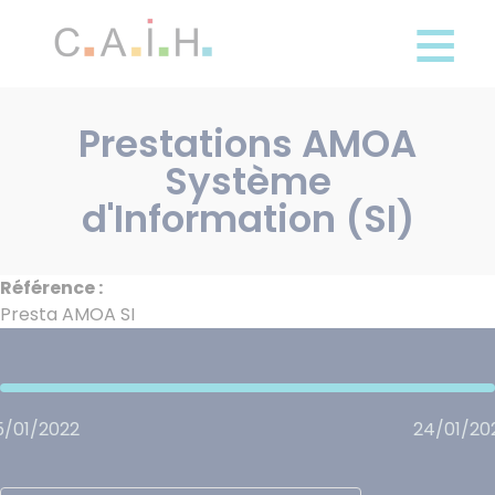
Panneau de gestion des cookies
Aller
au
contenu
principal
Prestations AMOA
Système
d'Information (SI)
Référence :
Presta AMOA SI
5/01/2022
24/01/20