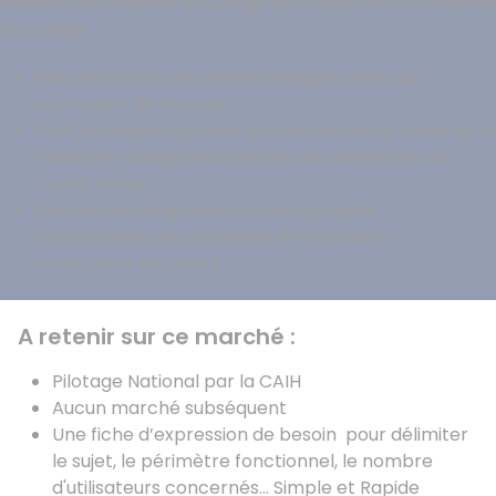
missions de maîtrise d’ouvrage et d’assistance à maîtrise
d’ouvrage.
Marché à bons de commande avec devis sur
expression de besoins
Tarif journalier dégressif en fonction de la durée de la
mission et adapté aux besoins des adhérents de
toutes tailles,
Prestations adaptées à la cartographie
fonctionnelle des systèmes d’information
hospitaliers de l’ANAP
A retenir sur ce marché :
Pilotage National par la CAIH
Aucun marché subséquent
Une fiche d’expression de besoin pour délimiter
le sujet, le périmètre fonctionnel, le nombre
d'utilisateurs concernés… Simple et Rapide