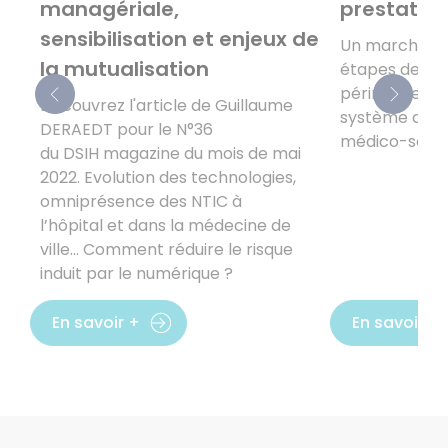
managériale,
prestatio
sensibilisation et enjeux de
Un marché qui
la mutualisation
étapes des pro
périmètre fon
Découvrez l'article de Guillaume
système d’inf
DERAEDT pour le N°36
médico-social
du DSIH magazine du mois de mai
2022. Evolution des technologies,
omniprésence des NTIC à
l’hôpital et dans la médecine de
ville... Comment réduire le risque
induit par le numérique ?
En savoir +
En savoir +