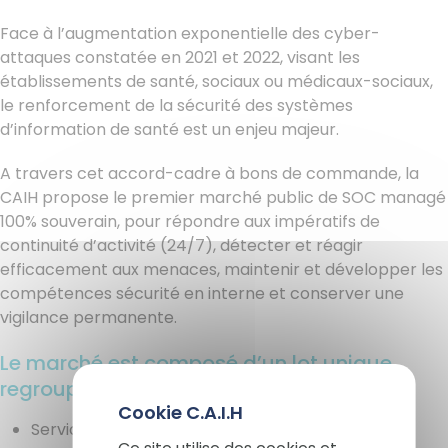
Face à l’augmentation exponentielle des cyber-
attaques constatée en 2021 et 2022, visant les
établissements de santé, sociaux ou médicaux-sociaux,
le renforcement de la sécurité des systèmes
d’information de santé est un enjeu majeur.
A travers cet accord-cadre à bons de commande, la
CAIH propose le premier marché public de SOC managé
100% souverain, pour répondre aux impératifs de
continuité d’activité (24/7), détecter et réagir
efficacement aux menaces, maintenir et développer les
compétences sécurité en interne et conserver une
vigilance permanente.
Le marché est composé d’un lot unique,
regroupant les services suivants :
X
Services managés 24/7 : EDR, NDR, protection de
Masq