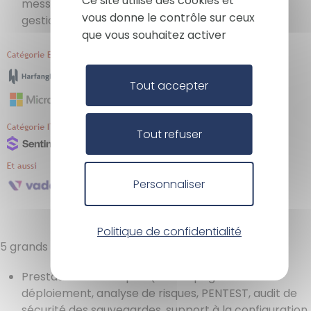
Ce site utilise des cookies et
messagerie, protection de flotte mobile, audit et
vous donne le contrôle sur ceux
gestion de vulnérabilités...
que vous souhaitez activer
Image
Tout accepter
Tout refuser
Personnaliser
Politique de confidentialité
5 grands types de prestations :
Prestations techniques (accompagnement au
déploiement, analyse de risques, PENTEST, audit de
sécurité des sauvegardes, support à la configuration