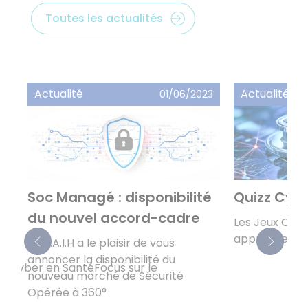
Toutes les actualités
Actualité
Actualité
30
01/06/2023
r
Soc Managé : disponibilité
Quizz Cyb
du nouvel accord-cadre
Les Jeux Olym
approchent, 
La C.A.I.H a le plaisir de vous
annoncer la disponibilité du
la Cyber en Santé
Focus sur le
nouveau marché de Sécurité
Opérée à 360°