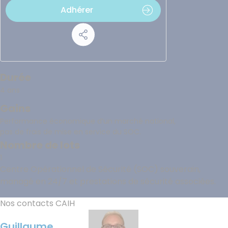
Adhérer
Durée
4 ans
Gains
Performance économique d’un marché national,
pas de frais de mise en service du SOC.
Nombre de lots
1
Centre Opérationnel de Sécurité (SOC) souverain,
managé en 24/7 et prestations de sécurité associées.
Nos contacts CAIH
Image
Guillaume