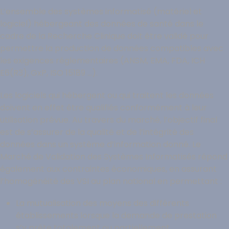
L’ensemble des systèmes informatisé (matériel et
logiciel) hébergeant des données de santé dans le
cadre de la Recherche Clinique doit être validé pour
permettre la production de données compatibles avec
les exigences réglementaires (ANSM, EMA, FDA, ICH
E6(R3), GxP, ISO 15189 …).
Les logiciels qui hébergent ou qui traitent les données
doivent en effet être qualifiés conformément à leur
utilisation prévue. Au travers du marché, l’objectif final
est de s’assurer de la qualité et de l’intégrité des
données dans un système d’information donné. Le
Marché de Validation des Systèmes Informatisés répond
également aux contraintes économiques, en assurant
l’homogénéité des VSI au plan national en permettant :
La mutualisation des moyens des différents
établissements lorsque la demande de prestation
s’y prête totalement ou partiellement.