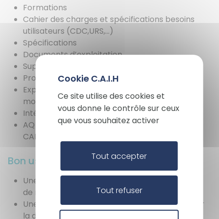
Formations
Cahier des charges et spécifications besoins
utilisateurs (CDC,URS,…)
Spécifications
Documents d’exploitation
X
Support inspections
Procédures de validations
Masq
Exploitation et maintenance (procédures,
Ce site utilise des cookies et
modes opératoires)
vous donne le contrôle sur ceux
Intégrité des données
que vous souhaitez activer
AQ : Gestion des changements et déviations
CAPA
Tout accepter
Bon usage
Une fiche d’expression de besoins permettant
Tout refuser
de mieux délimiter le périmètre d’intervention
Une unité d’œuvre d’avant-vente gratuite pour
la définition du besoin