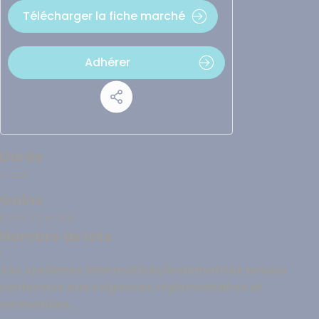
Télécharger la fiche marché
Adhérer
Durée
4 ans
Gains
Entre 5% et 15%
Nombre de lots
1
Vos systèmes informatisés/automatisés rendus
conformes aux exigences règlementaires et
normatives.