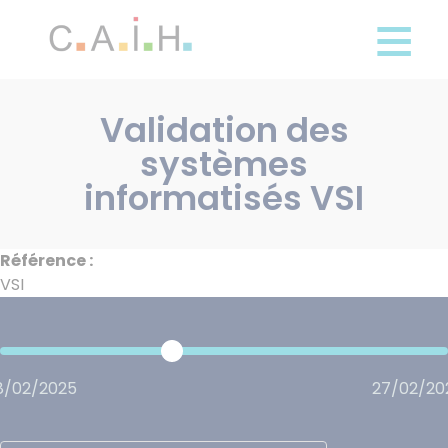
Panneau de gestion des cookies
Aller
au
contenu
principal
Validation des
systèmes
informatisés VSI
Référence :
VSI
8/02/2025
27/02/20