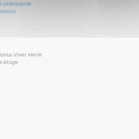
e philosophie
ateurs
rius Vivier Merle
e étage