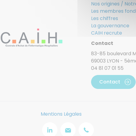
Nos origines / Notr
Les membres fond
Les chiffres
La gouvernance
CAIH recrute
Contact
83-85 boulevard Ma
69003 LYON - 5èm
04 81 07 01 55
Contact
Mentions Légales
Image
Image
Image