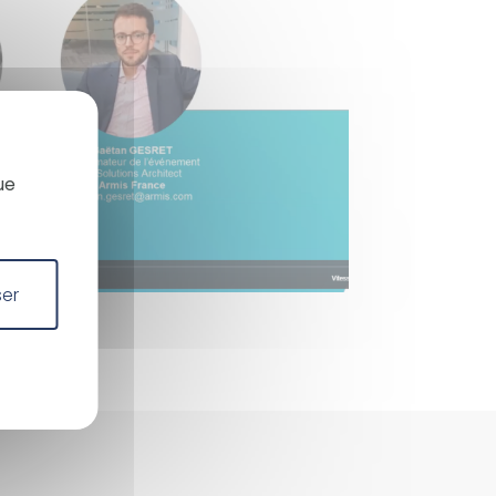
X
Masquer le bandeau des co
ue
ser