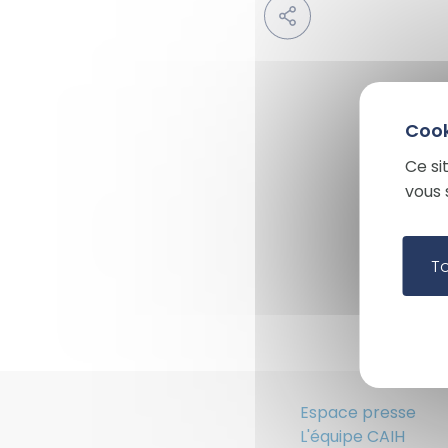
Ce si
vous 
T
Espace presse
L'équipe CAIH