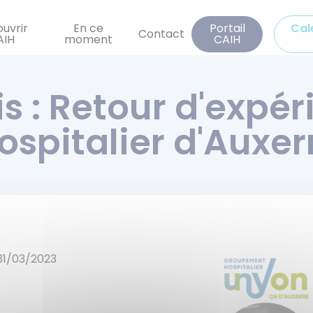
Aller
au
uvrir
En ce
Portail
Cal
Contact
AIH
moment
CAIH
contenu
principal
s : Retour d'expér
ospitalier d'Auxer
31/03/2023