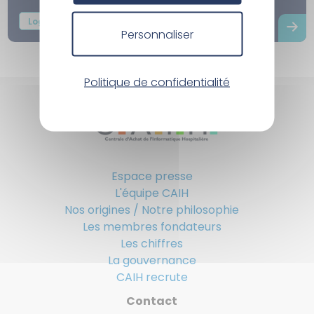
l’adoption des outils...
Logiciels
Microsoft
Formation
Personnaliser
Politique de confidentialité
Espace presse
L'équipe CAIH
Nos origines / Notre philosophie
Les membres fondateurs
Les chiffres
La gouvernance
CAIH recrute
Contact