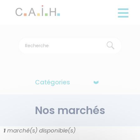
Panneau de gestion des cookies
Aller
au
contenu
principal
Catégories
Nos marchés
1
marché(s) disponible(s)