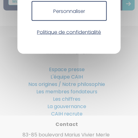
Matériels
Infrastructure
Personnaliser
Politique de confidentialité
Espace presse
L'équipe CAIH
Nos origines / Notre philosophie
Les membres fondateurs
Les chiffres
La gouvernance
CAIH recrute
Contact
83-85 boulevard Marius Vivier Merle