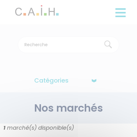
Panneau de gestion des cookies
Aller
au
contenu
principal
Catégories
Nos marchés
1
marché(s) disponible(s)