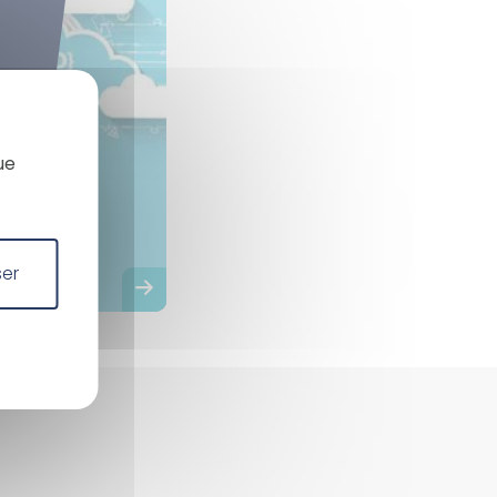
X
Masquer le bandeau des co
à une
ue
2027
iés ou
ser
mble
 unités