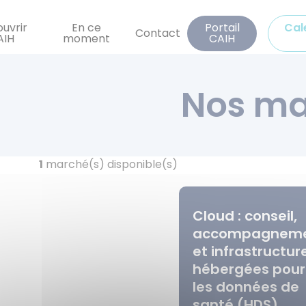
Aller
au
uvrir
En ce
Portail
Cal
Contact
AIH
moment
CAIH
contenu
principal
Nos ma
1
marché(s) disponible(s)
Cloud : conseil,
accompagnem
et infrastructur
hébergées pour
les données de
santé (HDS)