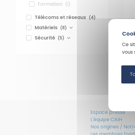
Formation
(1)
Télécoms et réseaux
(4)
Matériels
(8)
Sécurité
(5)
Ce si
vous 
T
Espace presse
L'équipe CAIH
Nos origines / Notr
Les membres fond