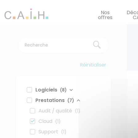
Panneau de gestion des cookies
Nos
Déco
offres
C
Réinitialiser
Logiciels
(8)
Prestations
(7)
Audit / qualité
(1)
Cloud
(1)
Support
(1)