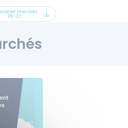
endrier marchés
25-27
rchés
ent
es