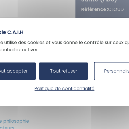
Référence :
CLOUD
6
Ce marché propose
l’accès clé en main 
te utilise des cookies et vous donne le contrôle sur ceux q
gamme très large
souhaitez activer
d’environnements
29-09-2023 / 28-09-
d’hébergements déd
mutualisés pour vos
Prestations
Cloud
out accepter
Tout refuser
Personnali
données ou vos
applications. L’ense
des lots intègre : Des
Politique de confidentialité
d’œuvre...
e philosophie
ateurs